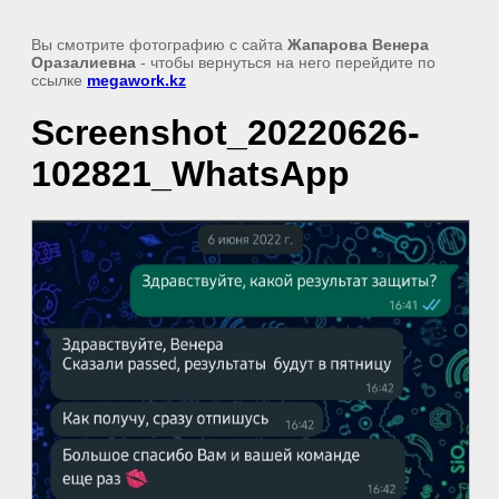
Вы смотрите фотографию с сайта
Жапарова Венера
Оразалиевна
- чтобы вернуться на него перейдите по
ссылке
megawork.kz
Screenshot_20220626-
102821_WhatsApp