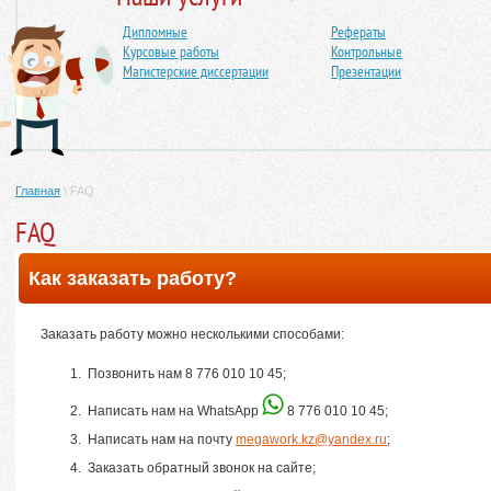
Дипломные
Рефераты
Курсовые работы
Контрольные
Магистерские диссертации
Презентации
Главная
\
FAQ
FAQ
Как заказать работу?
Заказать работу можно несколькими способами:
Позвонить нам 8 776 010 10 45;
Написать нам на WhatsApp
8 776 010 10 45;
Написать нам на почту
megawork.kz@yandex.ru
;
Заказать обратный звонок на сайте;